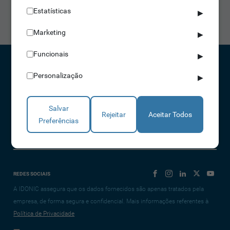
de forma a informar o utilizador para a chamada da sua
Estatísticas
▶
senha.
Marketing
▶
Funcionais
▶
Personalização
▶
CONTACTOS
NORTE 229 428 790 | SUL 210 131 427
Salvar
Rejeitar
Aceitar Todos
(chamada para a rede fixa nacional)
Preferências
info@idonic.com
REDES SOCIAIS
A IDONIC assegura que os dados fornecidos são apenas tratados pela
empresa, de forma segura e confidencial. Mais informações referentes à
Política de Privacidade