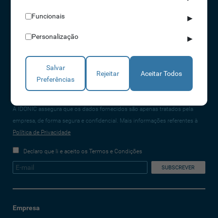
CONTACTOS
Funcionais
▶
NORTE 229 428 790 | SUL 210 131 427
Personalização
▶
(chamada para a rede fixa nacional)
info@idonic.com
Salvar
Rejeitar
Aceitar Todos
Preferências
REDES SOCIAIS
A IDONIC assegura que os dados fornecidos são apenas tratados pela
empresa, de forma segura e confidencial. Mais informações referentes à
Política de Privacidade
Declaro que li e aceito os Termos e Condições
Empresa