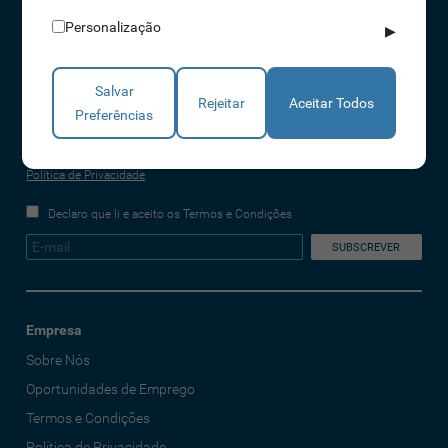
info@idonic.com
Personalização
▶
Salvar
REDES SOCIAIS
Rejeitar
Aceitar Todos
Preferências
A IDONIC assegura que os dados fornecidos são apenas tratados pela
empresa, de forma segura e confidencial. Mais informações referentes à
Política de Privacidade
Declaro que li e aceito os Termos e Condições
Empresa
Sobre Nós
Oportunidades de Emprego
Termos e Condições
Política de Privacidade