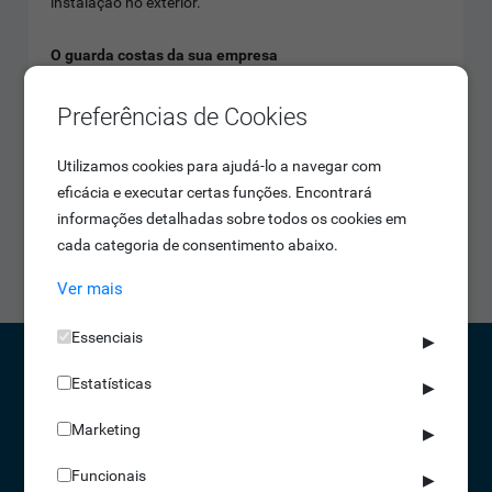
instalação no exterior.
O guarda costas da sua empresa
Equipado com dois relés de acessos, controlo de alarme e
entrada para detetor de fumo, este terminal protegerá
Preferências de Cookies
com eficiência a sua empresa!
Utilizamos cookies para ajudá-lo a navegar com
Proteção em grande
eficácia e executar certas funções. Encontrará
Graças à sua enorme capacidade de armazenamento de
informações detalhadas sobre todos os cookies em
movimentos e de utilizadores, o IDONIC AEON 111 é o
cada categoria de consentimento abaixo.
equipamento ideal para grandes empresas.
Ver mais
Essenciais
▶
Estatísticas
▶
CONTACTOS
Marketing
▶
NORTE 229 428 790 | SUL 210 131 427
Funcionais
(chamada para a rede fixa nacional)
▶