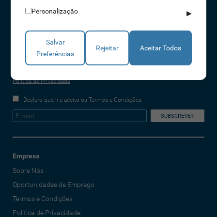
Personalização
▶
Salvar
REDES SOCIAIS
Rejeitar
Aceitar Todos
Preferências
A IDONIC assegura que os dados fornecidos são apenas tratados pela
empresa, de forma segura e confidencial. Mais informações referentes à
Política de Privacidade
Declaro que li e aceito os Termos e Condições
Empresa
Sobre Nós
Oportunidades de Emprego
Termos e Condições
Política de Privacidade