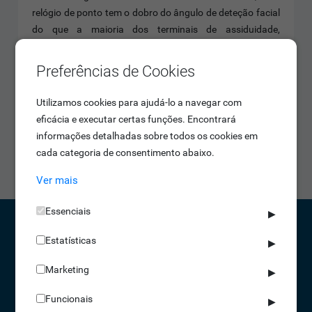
relógio de ponto tem o dobro do ângulo de deteção facial
do que a maioria dos terminais de assiduidade,
conseguindo reconhecer a sua face com uma rotação até
30º. Para além disso, conta com um suplemento de luz
Preferências de Cookies
com brilho ajustável.
Utilizamos cookies para ajudá-lo a navegar com
Sem toque, com segurança
eficácia e executar certas funções. Encontrará
O IDONIC CHRONOS 419 permite uma picagem de ponto
informações detalhadas sobre todos os cookies em
touchless, conseguindo reconhecer qualquer palma da
cada categoria de consentimento abaixo.
mão a uma distância de até 50cm e 60º de ângulo.
Ver mais
Essenciais
▶
Estatísticas
▶
CONTACTOS
Marketing
▶
NORTE 229 428 790 | SUL 210 131 427
(chamada para a rede fixa nacional)
Funcionais
▶
info@idonic.com