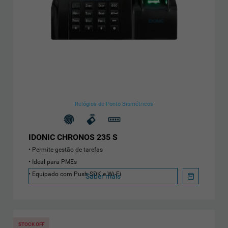
Relógios de Ponto Biométricos
IDONIC CHRONOS 235 S
Permite gestão de tarefas
Ideal para PMEs
Equipado com Push SDK e Wi-Fi
Saber mais
STOCK OFF