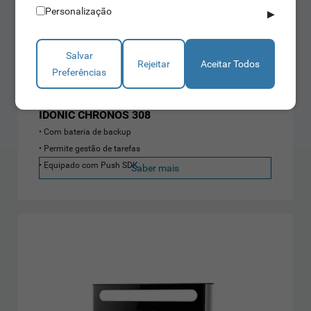
Personalização
▶
Salvar
Rejeitar
Aceitar Todos
Relógios de Ponto Biométricos
Preferências
IDONIC CHRONOS 308
Com bateria de backup
Permite gestão de tarefas
Equipado com Push SDK
Saber mais