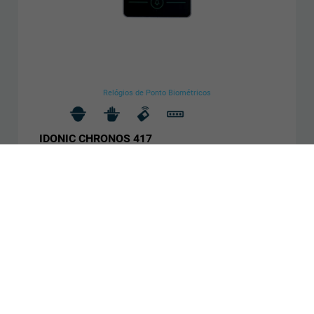
Relógios de Ponto Biométricos
IDONIC CHRONOS 417
Amplo ângulo de deteção
Equipado com Wi-Fi
Picagem touchless e segura
Saber mais
STOCK OFF