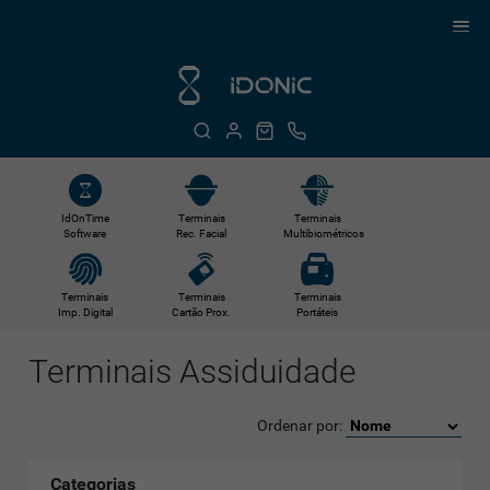
IdOnTime
Terminais
Terminais
Software
Rec. Facial
Multibiométricos
Terminais
Terminais
Terminais
Imp. Digital
Cartão Prox.
Portáteis
Terminais Assiduidade
Ordenar por:
Categorias