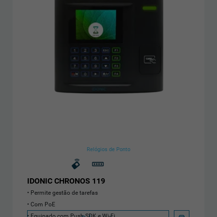
Relógios de Ponto
IDONIC CHRONOS 119
Permite gestão de tarefas
Com PoE
Equipado com Push SDK e Wi-Fi