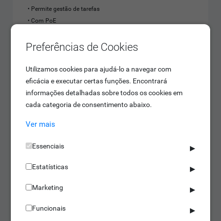
Permite gestão de tarefas
Com PoE
Equipado com Push SDK e Wi-Fi
Saber mais
Preferências de Cookies
Utilizamos cookies para ajudá-lo a navegar com
eficácia e executar certas funções. Encontrará
informações detalhadas sobre todos os cookies em
cada categoria de consentimento abaixo.
Ver mais
Essenciais
▶
Estatísticas
▶
Marketing
▶
Funcionais
▶