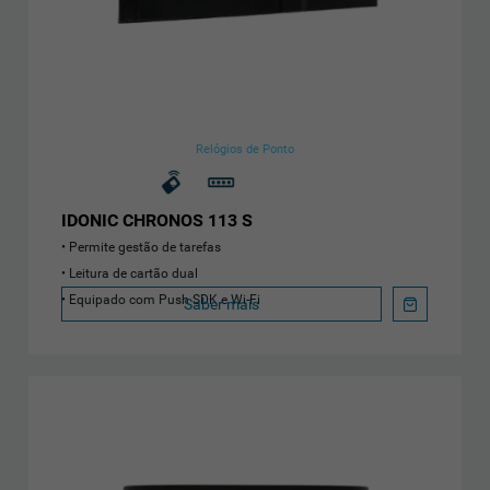
Relógios de Ponto
IDONIC CHRONOS 113 S
Permite gestão de tarefas
Leitura de cartão dual
Equipado com Push SDK e Wi-Fi
Saber mais