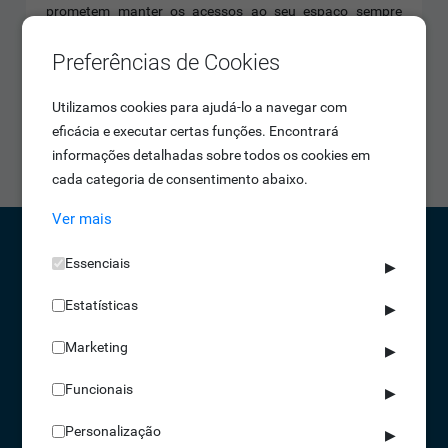
prometem manter os acessos ao seu espaço sempre
controlados.
Preferências de Cookies
A segurança que precisa
Em caso de emergência ou falha de energia, os braços
Utilizamos cookies para ajudá-lo a navegar com
ficam em roda livre para permitir a passagem, permitindo
eficácia e executar certas funções. Encontrará
evacuar o espaço de forma mais segura e rápida.
informações detalhadas sobre todos os cookies em
cada categoria de consentimento abaixo.
Ver mais
Essenciais
▶
CONTACTOS
Estatísticas
▶
NORTE 229 428 790 | SUL 210 131 427
(chamada para a rede fixa nacional)
Marketing
▶
info@idonic.com
Funcionais
▶
Personalização
▶