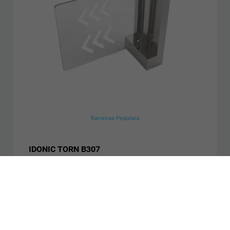
Barreiras Pedonais
IDONIC TORN B307
Porta individual motorizada
Controlo bidirecional
Apta para mobilidade reduzida
Saber mais