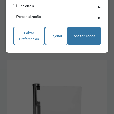
Funcionais
▶
Barreiras Pedonais
Personalização
▶
IDONIC TORN B109
Apto para mobilidade reduzida
Salvar
Abertura da porta a 90º
Rejeitar
Aceitar Todos
Preferências
Disponível em aço 304 e aço 316
Saber mais