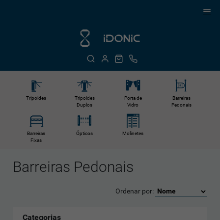
Tripoides
Tripoides
Porta de
Barreiras
Duplos
Vidro
Pedonais
Barreiras
Ópticos
Molinetes
Fixas
Barreiras Pedonais
Ordenar por:
Categorias