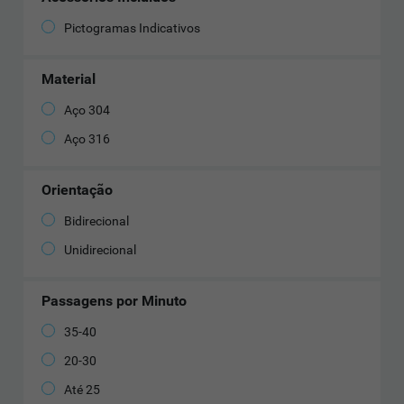
Pictogramas Indicativos
Material
Aço 304
Aço 316
Orientação
Bidirecional
Unidirecional
Passagens por Minuto
35-40
20-30
Até 25