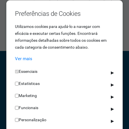
um com sistema de abertura livre, onde o utilizador
apenas necessita de empurrar a porta para passar e
Preferências de Cookies
outro com sistema de abertura por botão ou leitor. O
fecho realiza-se por pistão hidraúlico, fechando após a
Utilizamos cookies para ajudá-lo a navegar com
passagem do utilizador. Esta barreira pedonal está
eficácia e executar certas funções. Encontrará
disponível em aço 304 e aço 316.
informações detalhadas sobre todos os cookies em
cada categoria de consentimento abaixo.
Ver mais
CONTACTOS
Essenciais
▶
NORTE 229 428 790 | SUL 210 131 427
Estatísticas
▶
(chamada para a rede fixa nacional)
Marketing
▶
info@idonic.com
Funcionais
▶
Personalização
▶
REDES SOCIAIS