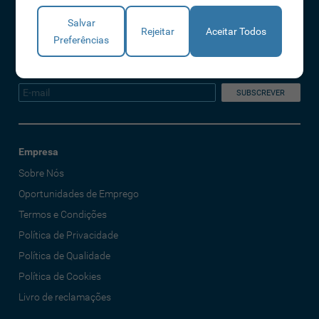
A IDONIC assegura que os dados fornecidos são apenas tratados pela
Salvar
empresa, de forma segura e confidencial. Mais informações referentes à
Rejeitar
Aceitar Todos
Preferências
Política de Privacidade
Declaro que li e aceito os Termos e Condições
Empresa
Sobre Nós
Oportunidades de Emprego
Termos e Condições
Política de Privacidade
Política de Qualidade
Política de Cookies
Livro de reclamações