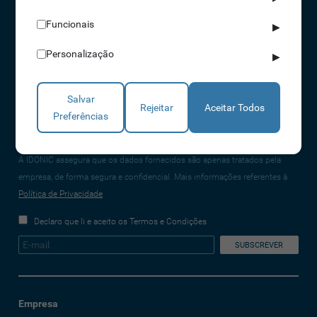
CONTACTOS
Funcionais
▶
NORTE 229 428 790 | SUL 210 131 427
Personalização
▶
(chamada para a rede fixa nacional)
info@idonic.com
Salvar
Rejeitar
Aceitar Todos
Preferências
REDES SOCIAIS
A IDONIC assegura que os dados fornecidos são apenas tratados pela
empresa, de forma segura e confidencial. Mais informações referentes à
Política de Privacidade
Declaro que li e aceito os Termos e Condições
Empresa