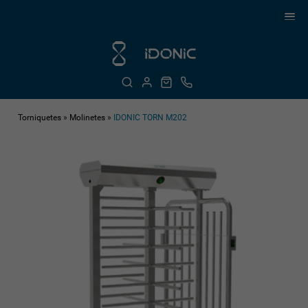
Torniquetes
»
Molinetes
»
IDONIC TORN M202