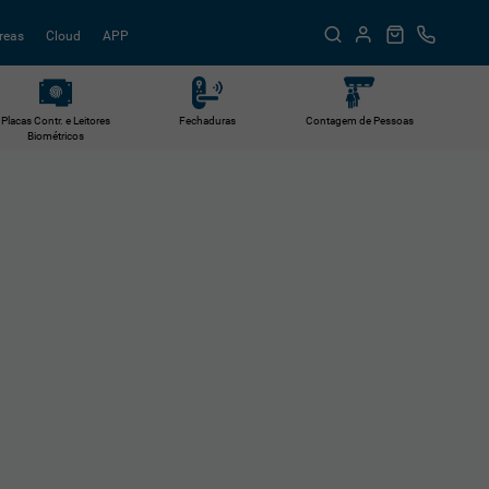
reas
Cloud
APP
Placas Contr. e Leitores
Fechaduras
Contagem de Pessoas
Biométricos