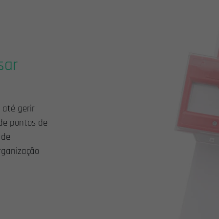
sar
 até gerir
 de pontos de
 de
rganização