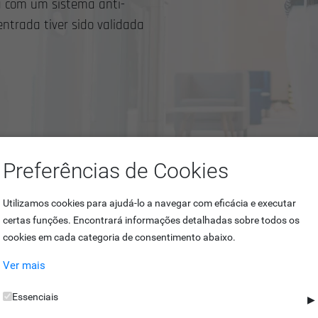
a com um sistema anti-
ntrada tiver sido validada
Preferências de Cookies
Utilizamos cookies para ajudá-lo a navegar com eficácia e executar
certas funções. Encontrará informações detalhadas sobre todos os
cookies em cada categoria de consentimento abaixo.
Ver mais
me quem entra e dar-te-ei segu
Essenciais
▶