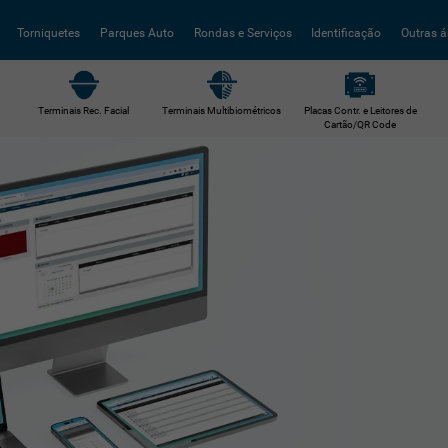
Torniquetes
Parques Auto
Rondas e Serviços
Identificação
Outras á
Terminais Rec. Facial
Terminais Multibiométricos
Placas Contr. e Leitores de
Cartão/QR Code