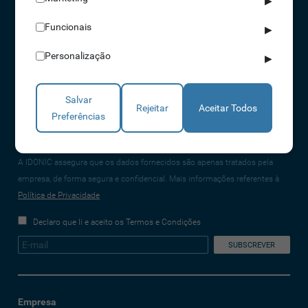
▶
CONTACTOS
Funcionais
▶
NORTE 229 428 790 | SUL 210 131 427
Personalização
▶
(chamada para a rede fixa nacional)
info@idonic.com
Salvar
Rejeitar
Aceitar Todos
Preferências
REDES SOCIAIS
A IDONIC assegura que os dados fornecidos são apenas tratados pela
empresa, de forma segura e confidencial. Mais informações referentes à
Política de Privacidade
Declaro que li e aceito os Termos e Condições
Empresa