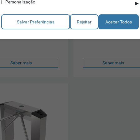
Personalização
▶
ORN T204
IDONIC TORN T206
ncia única
Assegura a segurança do seu e
onal em ambos os sentidos
Espaços pequenos não são pro
Salvar Preferências
Rejeitar
Aceitar Todos
ça máxima, ruído mínimo
Operacional em ambos os senti
Saber mais
Saber mais