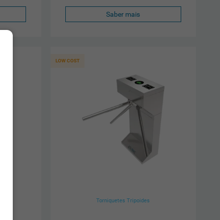
Saber mais
LOW COST
Torniquetes Tripoides