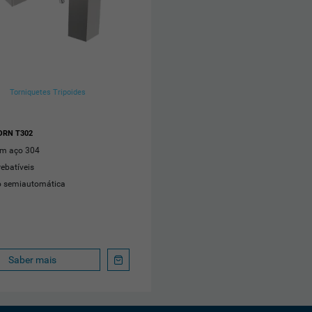
Torniquetes Tripoides
ORN T302
em aço 304
rebatíveis
o semiautomática
Saber mais