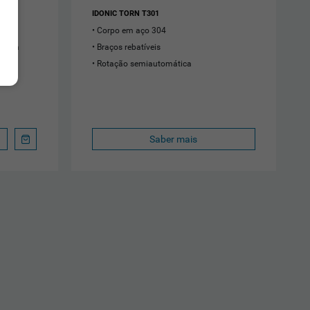
IDONIC TORN T301
spaço
Corpo em aço 304
blema
Braços rebatíveis
dos
Rotação semiautomática
Saber mais