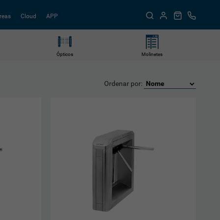
reas
Cloud
APP
Ópticos
Molinetes
Ordenar por: