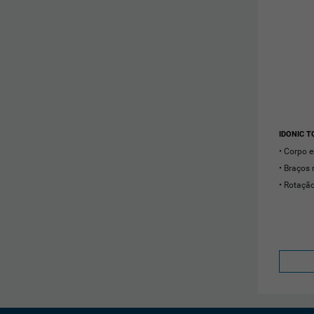
IDONIC T
Corpo 
Braços 
Rotaçã