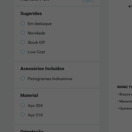
Sugeridos
Em destaque
Novidade
Stock Off
Low Cost
Acessórios Incluídos
Pictogramas Indicativos
IDONIC T
Braços 
Material
Mecanis
Aço 304
Operaci
Aço 316
Orientação