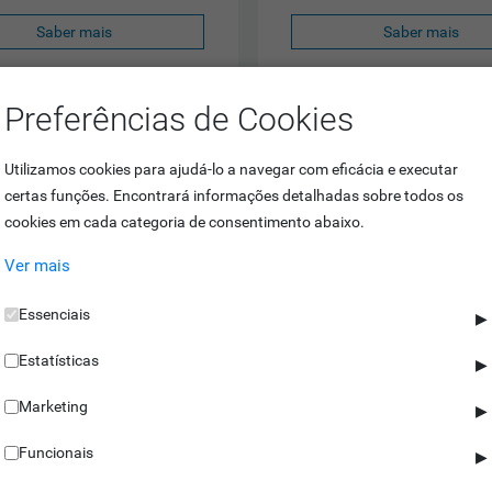
Saber mais
Saber mais
Preferências de Cookies
Utilizamos cookies para ajudá-lo a navegar com eficácia e executar
certas funções. Encontrará informações detalhadas sobre todos os
cookies em cada categoria de consentimento abaixo.
Ver mais
Essenciais
▶
Estatísticas
▶
Marketing
▶
Torniquetes Tripoides
Torniquetes Tripoides
Funcionais
▶