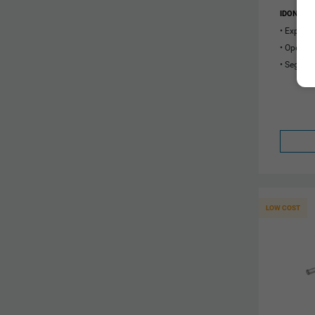
IDONIC T
Experiê
Operaci
Seguran
LOW COST