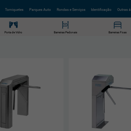
Torniquetes
Parques Auto
Rondas e Serviços
Identificação
Outras á
Porta de Vidro
Barreiras Pedonais
Barreiras Fixas