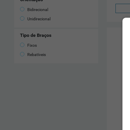
Bidirecional
Unidirecional
Tipo de Braços
Fixos
Rebatíveis