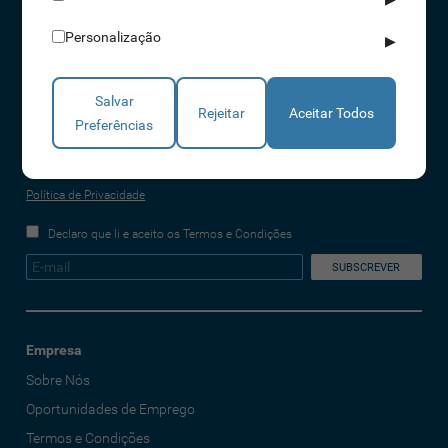
(chamada para a rede fixa nacional)
info@idonic.com
Personalização
▶
Salvar
Rejeitar
Aceitar Todos
REDES SOCIAIS
Preferências
A IDONIC assegura que os dados fornecidos são apenas tratados pela
empresa, de forma segura e confidencial. Mais informações referentes à
Política de Privacidade
Declaro que li e aceito os Termos e Condições
Empresa
Sobre Nós
Oportunidades de Emprego
Termos e Condições