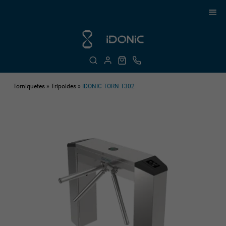
Torniquetes
»
Tripoides
»
IDONIC TORN T302