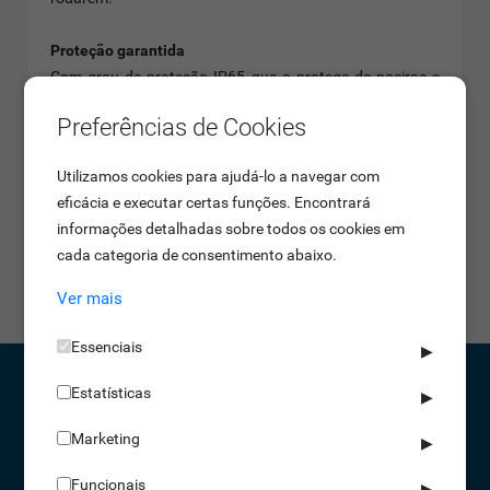
Proteção garantida
Com grau de proteção IP65 que o protege de poeiras e
jatos de água, o IDONIC TORN T302 é perfeito tanto para
Preferências de Cookies
instalações interiores como exteriores.
Utilizamos cookies para ajudá-lo a navegar com
Aliança perfeita
eficácia e executar certas funções. Encontrará
Aliado ao poderoso software de controlo de acessos -
informações detalhadas sobre todos os cookies em
IdAccess - pode controlar quando e quem entra nas suas
cada categoria de consentimento abaixo.
instalações. Com esta aquipa vencedora, a segurança
das suas instalações estará garantida!
Ver mais
Essenciais
▶
Estatísticas
▶
CONTACTOS
Marketing
▶
NORTE 229 428 790 | SUL 210 131 427
Funcionais
▶