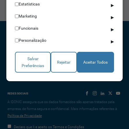
Estatísticas
▶
seguras do que nunca!
Marketing
▶
Funcionais
▶
Personalização
CONTACTOS
▶
NORTE 229 428 790 | SUL 210 131 427
Salvar
(chamada para a rede fixa nacional)
Rejeitar
Aceitar Todos
Preferências
info@idonic.com
REDES SOCIAIS
A IDONIC assegura que os dados fornecidos são apenas tratados pela
empresa, de forma segura e confidencial. Mais informações referentes à
Política de Privacidade
Declaro que li e aceito os Termos e Condições