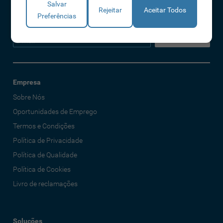
Salvar
Política de Privacidade
Rejeitar
Aceitar Todos
Preferências
Declaro que li e aceito os Termos e Condições
Empresa
Sobre Nós
Oportunidades de Emprego
Termos e Condições
Política de Privacidade
Política de Qualidade
Política de Cookies
Livro de reclamações
Soluções