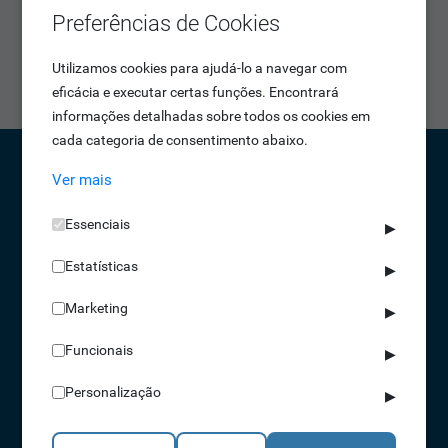
mobilidade reduzida, com largura de passagem de 90 cm.
Preferências de Cookies
Além destas opções, estão disponíveis modelos com
portas mais altas para que a segurança do seu espaço
Utilizamos cookies para ajudá-lo a navegar com
esteja sempre em dia!
eficácia e executar certas funções. Encontrará
informações detalhadas sobre todos os cookies em
cada categoria de consentimento abaixo.
Ver mais
CONTACTOS
Essenciais
▶
NORTE 229 428 790 | SUL 210 131 427
Estatísticas
(chamada para a rede fixa nacional)
▶
info@idonic.com
Marketing
▶
Funcionais
▶
REDES SOCIAIS
Personalização
▶
A IDONIC assegura que os dados fornecidos são apenas tratados pela
empresa, de forma segura e confidencial. Mais informações referentes à