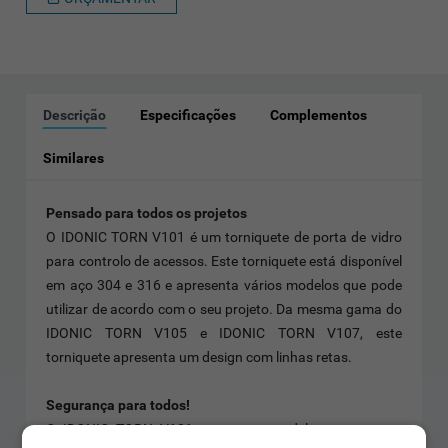
Descrição
Especificações
Complementos
Similares
Pensado para todos os projetos
O IDONIC TORN V101 é um torniquete de porta de vidro
para controlo de acessos. Este torniquete está disponível
em aço 304 e 316 e apresenta vários modelos que pode
utilizar de acordo com o seu projeto. Da mesma gama do
IDONIC TORN V105 e IDONIC TORN V107, este
torniquete apresenta um design com linhas retas.
Segurança para todos!
O IDONIC TORN V101 apresenta modelos aptos para