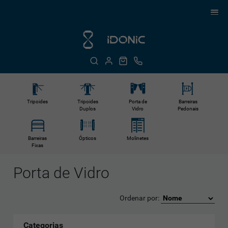
Tripoides
Tripoides
Porta de
Barreiras
Duplos
Vidro
Pedonais
Barreiras
Ópticos
Molinetes
Fixas
Porta de Vidro
Ordenar por:
Categorias