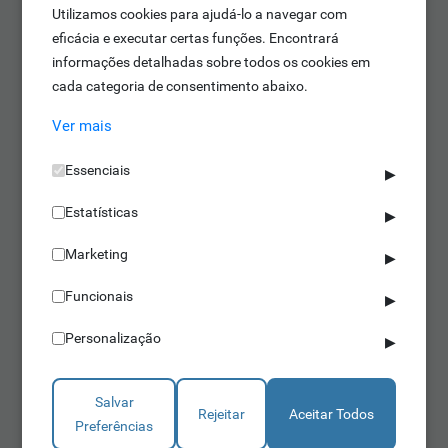
Utilizamos cookies para ajudá-lo a navegar com
eficácia e executar certas funções. Encontrará
informações detalhadas sobre todos os cookies em
cada categoria de consentimento abaixo.
Ver mais
Essenciais
▶
Estatísticas
▶
Marketing
▶
Funcionais
Torniquetes Porta de Vidro
▶
Personalização
▶
IDONIC TORN V208
Operacional em ambos os sentidos
Salvar
Abertura num piscar de olhos
Rejeitar
Aceitar Todos
Preferências
Durabilidade assegurada
Saber mais