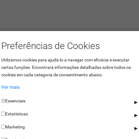
ilares
Preferências de Cookies
Utilizamos cookies para ajudá-lo a navegar com eficácia e executar
s facilita a forma como é feita a travessia de pessoas para não haver 
certas funções. Encontrará informações detalhadas sobre todos os
um grande afluente de pessoas bem como para locais mais calmos, mas r
cookies em cada categoria de consentimento abaixo.
Ver mais
hos que permitem detetar de forma mais eficaz as entradas não autori
Essenciais
▶
Estatísticas
▶
ento possui indicadores visuais de acesso concedido ou negado. Dest
a conseguir identificar o utilizador por diversos métodos, como cartão
Marketing
▶