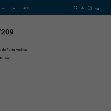
reas
Cloud
APP
V209
 de Porta Acrílica
ntrusão