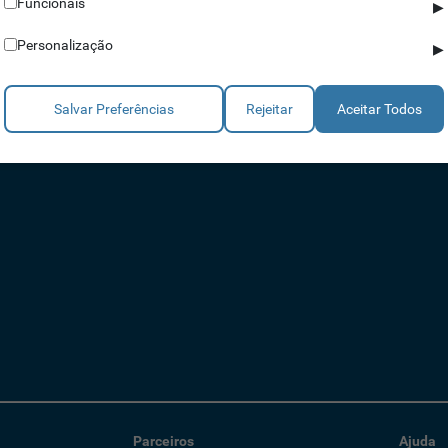
Funcionais
▶
Personalização
▶
acessos IdAccess, conseguirá definir quem, quando e onde pessoas 
segurança do seu espaço.
Salvar Preferências
Rejeitar
Aceitar Todos
Parceiros
Ajuda