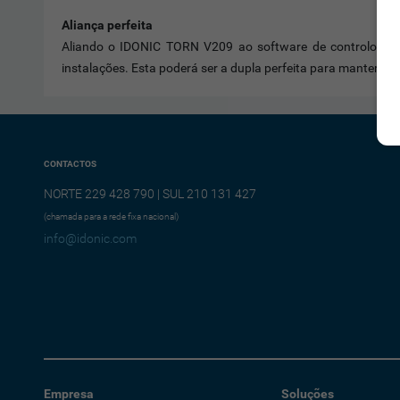
Aliança perfeita
Aliando o IDONIC TORN V209 ao software de controlo de 
instalações. Esta poderá ser a dupla perfeita para manter a 
CONTACTOS
NORTE 229 428 790 | SUL 210 131 427
(chamada para a rede fixa nacional)
info@idonic.com
Empresa
Soluções