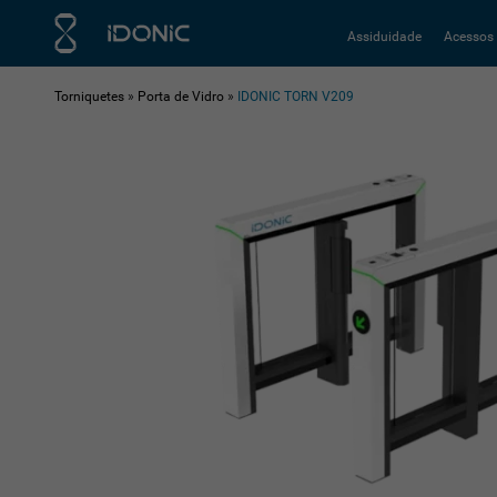
Assiduidade
Acessos
Torniquetes
»
Porta de Vidro
»
IDONIC TORN V209