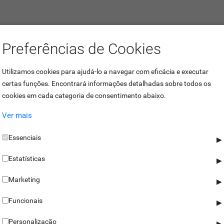
Preferências de Cookies
Utilizamos cookies para ajudá-lo a navegar com eficácia e executar
certas funções. Encontrará informações detalhadas sobre todos os
ntrolo para o trajeto de rondas dos seguranças.
cookies em cada categoria de consentimento abaixo.
Ver mais
gue-se facilmente verificar se o percurso foi ou não cumprido corretamen
mprimento das suas obrigações, e possibilitam também identificar o se
Essenciais
▶
Estatísticas
▶
, as Memórias Id Tag Contact não necessitam de baterias. Desta forma,
facto de ser fiável no cumprimento de trajetos, e fácil de transportar e
Marketing
▶
Funcionais
olo de rondas, como o
IdPatrol
, vê assegurado toda a gestão e cumprimen
▶
Personalização
▶