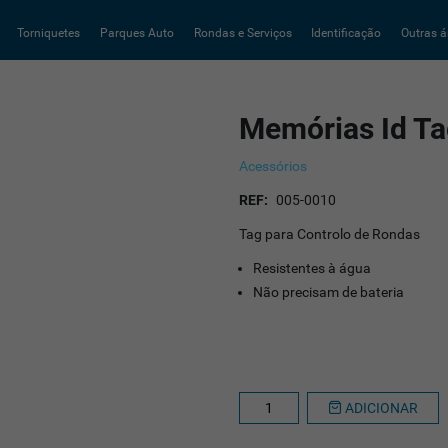
Torniquetes
Parques Auto
Rondas e Serviços
Identificação
Outras á
Memórias Id Ta
Acessórios
REF:
005-0010
Tag para Controlo de Rondas
Resistentes à água
Não precisam de bateria
ADICIONAR