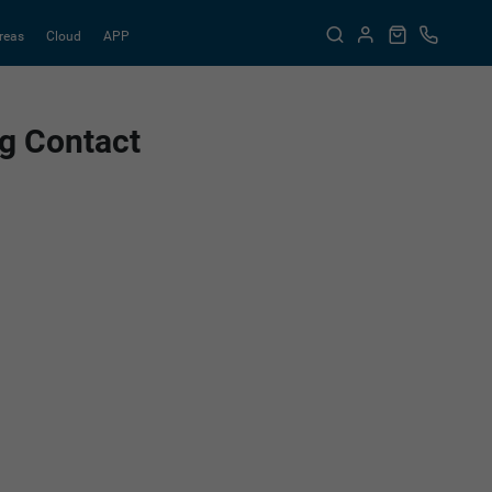
reas
Cloud
APP
g Contact