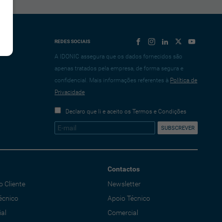
REDES SOCIAIS
A IDONIC assegura que os dados fornecidos são
apenas tratados pela empresa, de forma segura e
confidencial. Mais informações referentes à
Política de
Privacidade
Declaro que li e aceito os Termos e Condições
Contactos
o Cliente
Newsletter
écnico
Apoio Técnico
al
Comercial