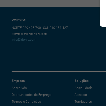
CONTACTOS
NORTE 229 428 790 | SUL 210 131 427
(chamada para a rede fixa nacional)
info@idonic.com
Empresa
Soluções
Sobre Nós
Assiduidade
Oportunidades de Emprego
Acessos
Termos e Condições
Torniquetes