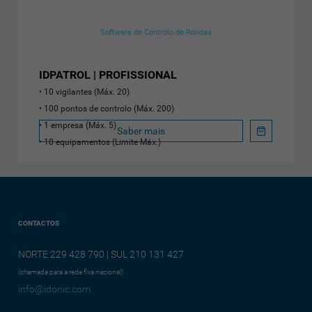
Software de Controlo de Rondas
IDPATROL | PROFISSIONAL
10 vigilantes (Máx. 20)
100 pontos de controlo (Máx. 200)
1 empresa (Máx. 5)
Saber mais
10 equipamentos (Limite Máx.)
CONTACTOS
NORTE 229 428 790 | SUL 210 131 427
(chamada para a rede fixa nacional)
info@idonic.com