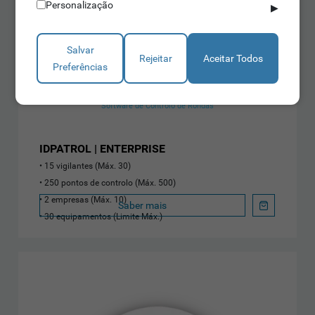
Personalização
▶
Salvar
Rejeitar
Aceitar Todos
Preferências
Software de Controlo de Rondas
IDPATROL | ENTERPRISE
15 vigilantes (Máx. 30)
250 pontos de controlo (Máx. 500)
2 empresas (Máx. 10)
Saber mais
30 equipamentos (Limite Máx.)