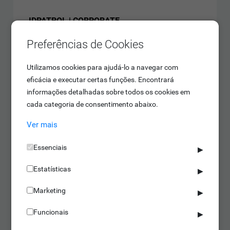
IDPATROL | CORPORATE
50 vigilantes (Sem limite)
Preferências de Cookies
500 pontos de controlo (Sem limite)
5 empresas (Sem limite)
Saber mais
Utilizamos cookies para ajudá-lo a navegar com
Nº ilimitado de equipamentos
eficácia e executar certas funções. Encontrará
informações detalhadas sobre todos os cookies em
cada categoria de consentimento abaixo.
Ver mais
Essenciais
▶
Estatísticas
▶
Marketing
▶
Funcionais
▶