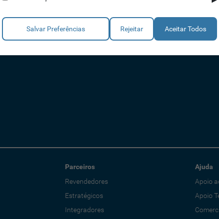
Salvar Preferências
Rejeitar
Aceitar Todos
Parceiros
Ajuda
Revendedores
Apoio a
Estratégicos
Apoio T
Integradores
Comerci