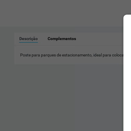
Descrição
Complementos
Poste para parques de estacionamento, ideal para colocar
câ