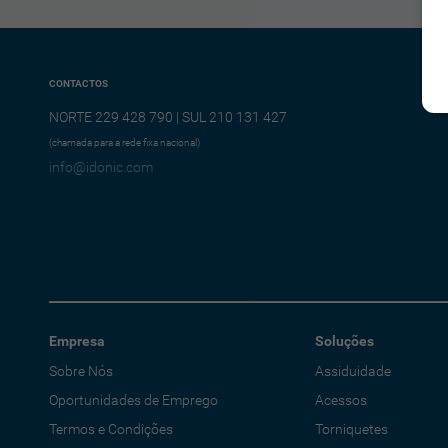
CONTACTOS
NORTE 229 428 790 | SUL 210 131 427
(chamada para a rede fixa nacional)
info@idonic.com
Empresa
Soluções
Sobre Nós
Assiduidade
Oportunidades de Emprego
Acessos
Termos e Condições
Torniquetes