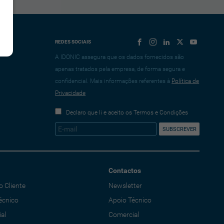
REDES SOCIAIS
A IDONIC assegura que os dados fornecidos são
apenas tratados pela empresa, de forma segura e
confidencial. Mais informações referentes à
Política de
Privacidade
Declaro que li e aceito os Termos e Condições
Contactos
o Cliente
Newsletter
écnico
Apoio Técnico
al
Comercial