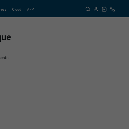
reas
Cloud
APP
que
mento