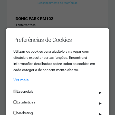
Reconhecimento de Matrículas
IDONIC PARK RM102
Lente varifocal
Alcance de 50 metros
Resolução de 4MP
Preferências de Cookies
Saber mais
Utilizamos cookies para ajudá-lo a navegar com
eficácia e executar certas funções. Encontrará
informações detalhadas sobre todos os cookies em
cada categoria de consentimento abaixo.
Ver mais
Essenciais
▶
Estatísticas
▶
Marketing
▶