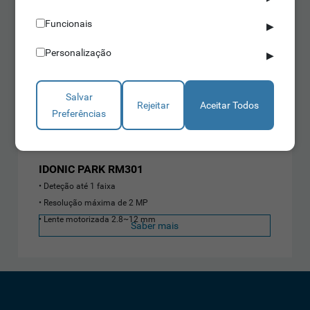
Funcionais
▶
Personalização
▶
Salvar
Rejeitar
Aceitar Todos
Preferências
Reconhecimento de Matrículas
IDONIC PARK RM301
Deteção até 1 faixa
Resolução máxima de 2 MP
Lente motorizada 2.8~12 mm
Saber mais