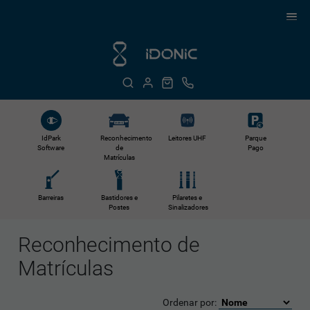
Reconhecimento
Leitores UHF
IdPark
Parque
de
Software
Pago
Matrículas
Barreiras
Bastidores e
Pilaretes e
Postes
Sinalizadores
Reconhecimento de
Matrículas
Ordenar por: