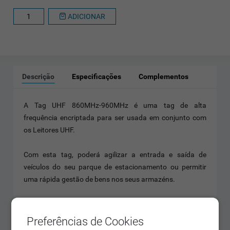
ADICIONAR
Descrição
Especificações
Complementos
A Tag UHF 860MHz-960MHz é uma tag de alta
frequência encriptada para ser usada em conjunto com
os Leitores UHF.
Com esta tag, poderá agilizar a entrada e saída de
veículos do seu parque de estacionamento ou permitir
uma rápida gestão de bens nos seus armazéns.
Duradoura e com uma taxa de leitura alta, a Tag UHF
860MHz-960MHz facilitará o controlo de acessos do seu
Preferências de Cookies
espaço!