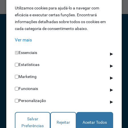
Utilizamos cookies para ajudá-lo a navegar com
eficácia e executar certas funções. Encontrará
informações detalhadas sobre todos os cookies em
cada categoria de consentimento abaixo.
CONTACTOS
Ver mais
NORTE 229 428 790 | SUL 210 131 427
Essenciais
(chamada para a rede fixa nacional)
▶
info@idonic.com
Estatísticas
▶
Marketing
▶
REDES SOCIAIS
Funcionais
▶
A IDONIC assegura que os dados fornecidos são apenas tratados pela
Personalização
empresa, de forma segura e confidencial. Mais informações referentes à
▶
Política de Privacidade
Salvar
Declaro que li e aceito os Termos e Condições
Rejeitar
Aceitar Todos
Preferências