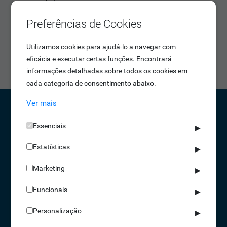
prova de água.
Preferências de Cookies
Com performance estável, interferência externa
minimizada e distância de leitura melhorada, o IDONIC
Utilizamos cookies para ajudá-lo a navegar com
Leitor UHF 01 pode ser aplicado em vários campos de
eficácia e executar certas funções. Encontrará
identificação remota.
informações detalhadas sobre todos os cookies em
cada categoria de consentimento abaixo.
Ver mais
CONTACTOS
Essenciais
▶
NORTE 229 428 790 | SUL 210 131 427
Estatísticas
▶
(chamada para a rede fixa nacional)
Marketing
▶
info@idonic.com
Funcionais
▶
Personalização
▶
REDES SOCIAIS