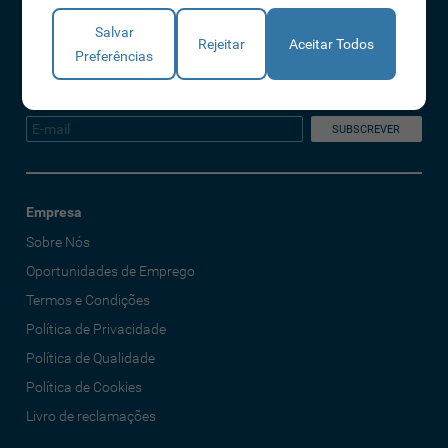
A IDONIC assegura que os dados fornecidos são apenas tratados pela
Salvar
empresa, de forma segura e confidencial. Mais informações referentes à
Rejeitar
Aceitar Todos
Preferências
Política de Privacidade
Declaro que li e aceito os Termos e Condições
Empresa
Sobre Nós
Oportunidades de Emprego
Termos e Condições
Política de Privacidade
Política de Qualidade
Política de Cookies
Livro de reclamações