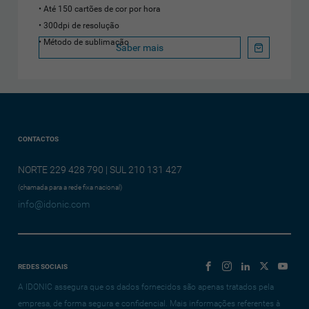
Até 150 cartões de cor por hora
300dpi de resolução
Método de sublimação
Saber mais
CONTACTOS
NORTE 229 428 790 | SUL 210 131 427
(chamada para a rede fixa nacional)
info@idonic.com
REDES SOCIAIS
A IDONIC assegura que os dados fornecidos são apenas tratados pela
empresa, de forma segura e confidencial. Mais informações referentes à