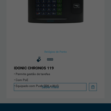
Relógios de Ponto
IDONIC CHRONOS 119
Permite gestão de tarefas
Com PoE
Equipado com Push SDK e Wi-Fi
Saber mais