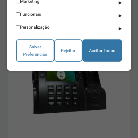
Equipado com Push SDK
Marketing
Saber mais
▶
Funcionais
▶
Personalização
▶
Salvar
Rejeitar
Aceitar Todos
Preferências