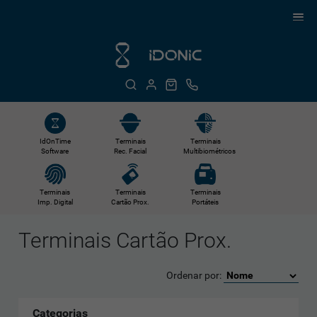
IdOnTime
Terminais
Terminais
Software
Rec. Facial
Multibiométricos
Terminais
Terminais
Terminais
Imp. Digital
Cartão Prox.
Portáteis
Terminais Cartão Prox.
Ordenar por:
Categorias