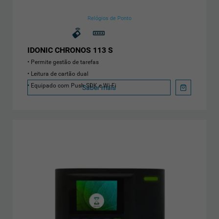
Relógios de Ponto
IDONIC CHRONOS 113 S
Permite gestão de tarefas
Leitura de cartão dual
Equipado com Push SDK e Wi-Fi
Saber mais