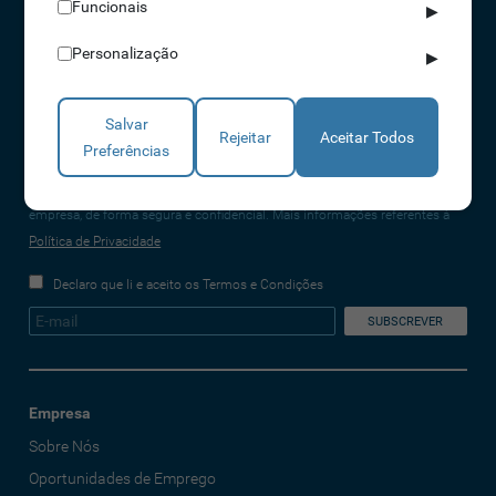
Funcionais
▶
(chamada para a rede fixa nacional)
Personalização
info@idonic.com
▶
Salvar
Rejeitar
Aceitar Todos
Preferências
REDES SOCIAIS
A IDONIC assegura que os dados fornecidos são apenas tratados pela
empresa, de forma segura e confidencial. Mais informações referentes à
Política de Privacidade
Declaro que li e aceito os Termos e Condições
Empresa
Sobre Nós
Oportunidades de Emprego