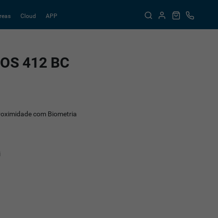
reas
Cloud
APP
OS 412 BC
Proximidade com Biometria
i