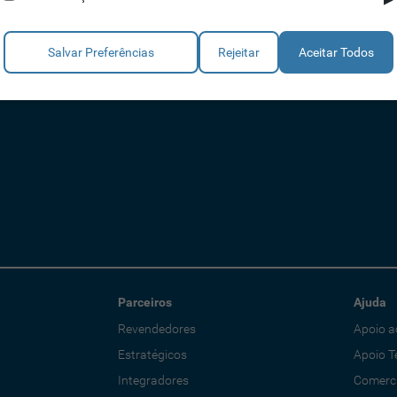
Salvar Preferências
Rejeitar
Aceitar Todos
Parceiros
Ajuda
Revendedores
Apoio a
Estratégicos
Apoio T
Integradores
Comerci