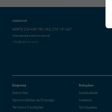
CONTACTOS
NORTE 229 428 790 | SUL 210 131 427
(chamada para a rede fixa nacional)
info@idonic.com
Empresa
Soluções
Sobre Nós
Assiduidade
Oportunidades de Emprego
Acessos
Termos e Condições
Torniquetes