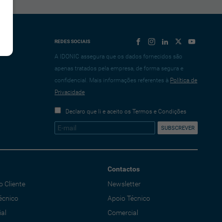
REDES SOCIAIS
A IDONIC assegura que os dados fornecidos são
apenas tratados pela empresa, de forma segura e
confidencial. Mais informações referentes à
Política de
Privacidade
Declaro que li e aceito os Termos e Condições
Contactos
o Cliente
Newsletter
écnico
Apoio Técnico
al
Comercial