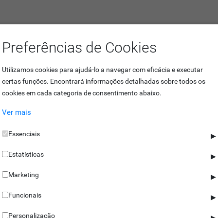
Preferências de Cookies
ilares
Utilizamos cookies para ajudá-lo a navegar com eficácia e executar
certas funções. Encontrará informações detalhadas sobre todos os
cookies em cada categoria de consentimento abaixo.
 com reconhecimento por cartão de proximidade com templates bio
Ver mais
 as templates biométricas ficam armazenadas no cartão e não num servi
acessos não autorizados.
Essenciais
▶
Estatísticas
▶
após a leitura do cartão pelo relógio de ponto, este identifica a pe
 suporta reconhecimento facial e da palma da mão.
Marketing
▶
Funcionais
▶
Personalização
▶