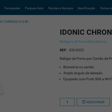
Torniquetes
Parques Auto
Rondas e Serviços
Identificação
Outras á
NIC CHRONOS 412 BC
IDONIC CHRON
Relógios de Ponto Biométricos
REF:
032-0322
Relógio de Ponto por Cartão de 
Biometria no cartão
Amplo ângulo de deteção
Equipado com Push SDK e Wi-F
ADICIONAR