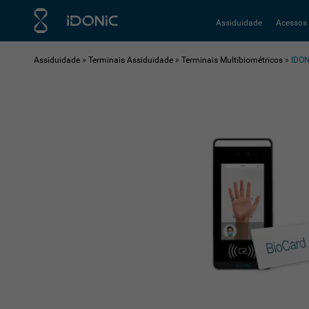
Assiduidade
Acessos
Assiduidade
»
Terminais Assiduidade
»
Terminais Multibiométricos
»
IDO