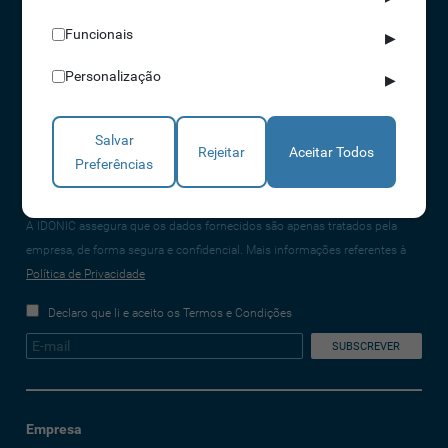
CONTACTOS
Funcionais
▶
NORTE 229 428 790 | SUL 210 131 427
Personalização
▶
(chamada para a rede fixa nacional)
info@idonic.com
Salvar
Rejeitar
Aceitar Todos
Preferências
REDES SOCIAIS
A IDONIC assegura que os dados fornecidos são apenas tratados pela
empresa, de forma segura e confidencial. Mais informações referentes à
Política de Privacidade
Declaro que li e aceito os Termos e Condições
Empresa