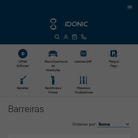
Reconhecimento
Leitores UHF
IdPark
Parque
de
Software
Pago
Matrículas
Barreiras
Bastidores e
Pilaretes e
Postes
Sinalizadores
Barreiras
Ordenar por: