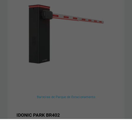
Barreiras de Parque de Estacionamento
IDONIC PARK BR402
Haste de 4 a 6 metros
Uso intensivo