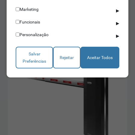
IDONIC PARK BR103
Marketing
▶
Haste de 8 metros
Uso super intensivo
Funcionais
▶
Pode integrar bateria
Saber mais
Personalização
▶
Salvar
Rejeitar
Aceitar Todos
Preferências