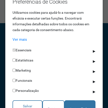
Preferências de Cookies
abertura e fecho, que para ou reverte o movimento da
haste quando o equipamento deteta obstáculos.
Utilizamos cookies para ajudá-lo a navegar com
eficácia e executar certas funções. Encontrará
informações detalhadas sobre todos os cookies em
cada categoria de consentimento abaixo.
Ver mais
CONTACTOS
NORTE 229 428 790 | SUL 210 131 427
Essenciais
▶
(chamada para a rede fixa nacional)
Estatísticas
▶
info@idonic.com
Marketing
▶
Funcionais
▶
REDES SOCIAIS
Personalização
A IDONIC assegura que os dados fornecidos são apenas tratados pela
▶
empresa, de forma segura e confidencial. Mais informações referentes à
Política de Privacidade
Salvar