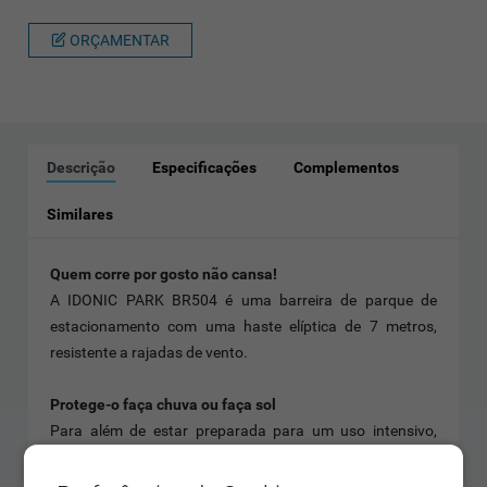
ORÇAMENTAR
Descrição
Especificações
Complementos
Similares
Quem corre por gosto não cansa!
A IDONIC PARK BR504 é uma barreira de parque de
estacionamento com uma haste elíptica de 7 metros,
resistente a rajadas de vento.
Protege-o faça chuva ou faça sol
Para além de estar preparada para um uso intensivo,
suportando até 200 ciclos por hora, a IDONIC PARK
BR504 conta com proteção antiesmagamento na