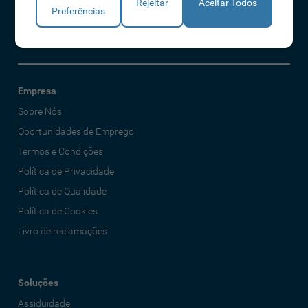
Rejeitar
Aceitar Todos
Preferências
Declaro que li e aceito os Termos e Condições
Empresa
Sobre Nós
Oportunidades de Emprego
Termos e Condições
Política de Privacidade
Política de Qualidade
Política de Cookies
Livro de reclamações
Soluções
Assiduidade