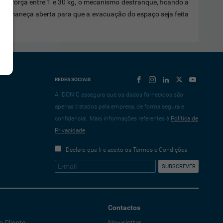
a força entre 1 e 30 kg, o mecanismo destranque, ficando a
ta permaneça aberta para que a evacuação do espaço seja feita
REDES SOCIAIS
A IDONIC assegura que os dados fornecidos são
apenas tratados pela empresa, de forma segura e
confidencial. Mais informações referentes à
Política de
Privacidade
Declaro que li e aceito os Termos e Condições
Contactos
o Cliente
Newsletter