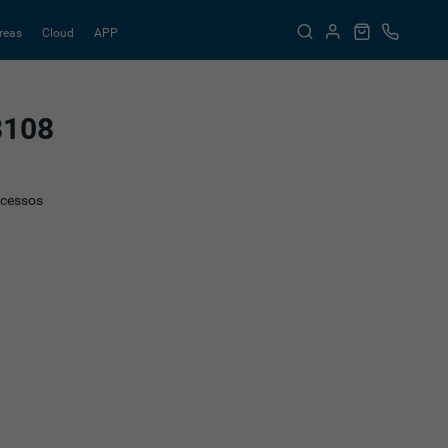
reas
Cloud
APP
B108
Acessos