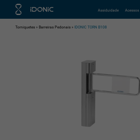
Assiduidade
Acessos
Torniquetes
»
Barreiras Pedonais
»
IDONIC TORN B108