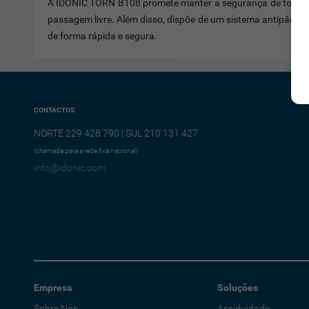
A IDONIC TORN B108 promete manter a segurança de todos os
passagem livre. Além disso, dispõe de um sistema antipânico 
de forma rápida e segura.
CONTACTOS
NORTE 229 428 790 | SUL 210 131 427
(chamada para a rede fixa nacional)
info@idonic.com
Empresa
Soluções
Sobre Nós
Assiduidade