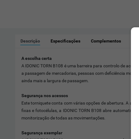
Descrição
Especificações
Complementos
Sim
A escolha certa
A IDONIC TORN B108 é uma barreira para controlo de acessos, 
a passagem de mercadorias, pessoas com deficiência motora,
ainda mais a largura de passagem.
Segurança nos acessos
Este torniquete conta com várias opções de abertura. A aber
fixas e fotocélulas, a IDONIC TORN B108 abre automaticamen
monitorização de todas as movimentações.
Segurança exemplar