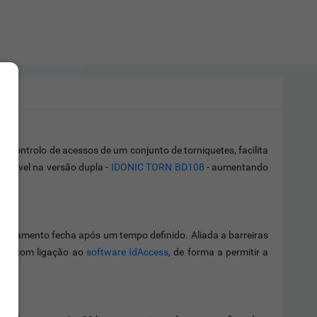
o controlo de acessos de um conjunto de torniquetes, facilita
ponível na versão dupla -
IDONIC TORN BD108
- aumentando
equipamento fecha após um tempo definido. Aliada a barreiras
ais, com ligação ao
software IdAccess
, de forma a permitir a