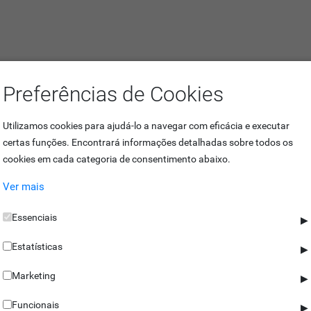
Preferências de Cookies
ilares
Utilizamos cookies para ajudá-lo a navegar com eficácia e executar
certas funções. Encontrará informações detalhadas sobre todos os
em aço inoxidável, de controlo unidirecional. Ideal para complementar 
cookies em cada categoria de consentimento abaixo.
 carrinhos de bebé ou de transporte de mercadorias. Está, também, dis
Ver mais
Essenciais
▶
tura manual é feita através de uma botoneira de pressão, sendo que o 
Estatísticas
te. A sua abertura pode ser, ainda, controlada por leitores ou termin
▶
Marketing
▶
Funcionais
▶