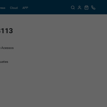
reas
Cloud
APP
B113
e Acessos
quetes