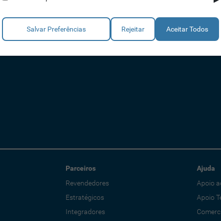
Salvar Preferências
Rejeitar
Aceitar Todos
Parceiros
Ajuda
Revendedores
Apoio a
Estratégicos
Apoio T
Integradores
Comerci