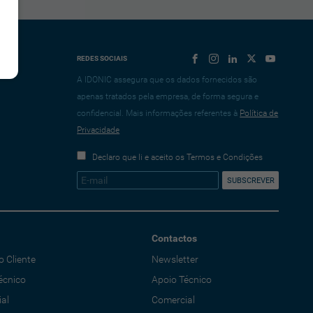
REDES SOCIAIS
A IDONIC assegura que os dados fornecidos são
apenas tratados pela empresa, de forma segura e
confidencial. Mais informações referentes à
Política de
Privacidade
Declaro que li e aceito os Termos e Condições
Contactos
o Cliente
Newsletter
écnico
Apoio Técnico
al
Comercial