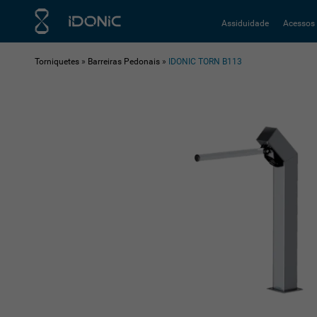
Assiduidade
Acessos
Torniquetes
»
Barreiras Pedonais
»
IDONIC TORN B113