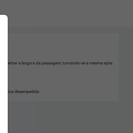
el aumentar a largura da passagem, tornando-se a mesma apta
gem fica desempedida.