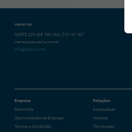
CONTACTOS
NORTE 229 428 790 | SUL 210 131 427
(chamada para a rede fixa nacional)
info@idonic.com
Empresa
Soluções
Sobre Nós
Assiduidade
Oportunidades de Emprego
Acessos
Termos e Condições
Torniquetes