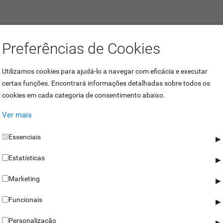
Preferências de Cookies
Utilizamos cookies para ajudá-lo a navegar com eficácia e executar
certas funções. Encontrará informações detalhadas sobre todos os
cookies em cada categoria de consentimento abaixo.
 usada em conjunto com
torniquetes tripoides
. Desta forma, seria possív
Ver mais
Essenciais
▶
el. Assim sendo, em casos de emergênica ou falhas de energia, a passa
Estatísticas
▶
Marketing
▶
Funcionais
▶
Personalização
▶