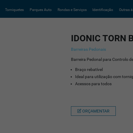
Torniquetes
Parques Auto
Rondas e Serviços
Identificação
Outras á
IDONIC TORN 
Barreiras Pedonais
Barreira Pedonal para Controlo d
Braço rebatível
Ideal para utilização com torni
Acessos para todos
ORÇAMENTAR