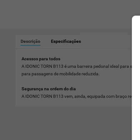
Descrição
Especificações
Acessos para todos
A IDONIC TORN B113 é uma barreira pedonal ideal para ser
para passagens de mobilidade reduzida.
Segurança na ordem do dia
A IDONIC TORN B113 vem, ainda, equipada com braço rebatív