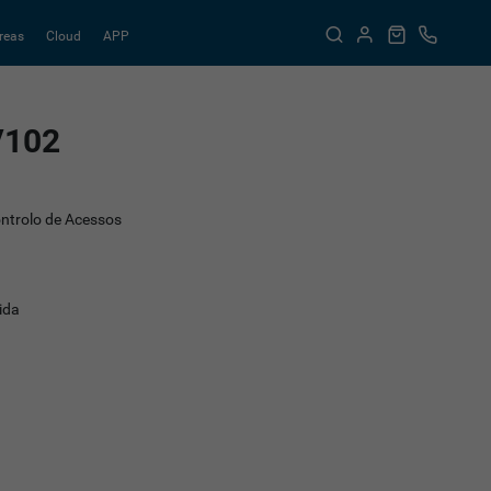
reas
Cloud
APP
V102
ontrolo de Acessos
ida