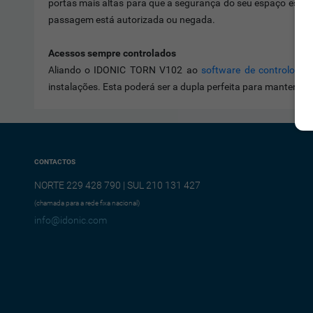
portas mais altas para que a segurança do seu espaço estej
passagem está autorizada ou negada.
Acessos sempre controlados
Aliando o IDONIC TORN V102 ao
software de controlo de
instalações. Esta poderá ser a dupla perfeita para manter a 
CONTACTOS
NORTE 229 428 790 | SUL 210 131 427
(chamada para a rede fixa nacional)
info@idonic.com