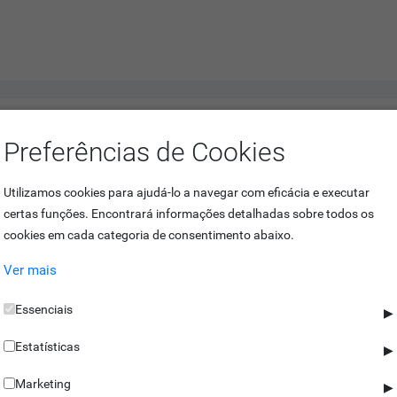
ilares
Preferências de Cookies
controlo de acessos. Este torniquete está disponível em aço 304 e 316 
Utilizamos cookies para ajudá-lo a navegar com eficácia e executar
certas funções. Encontrará informações detalhadas sobre todos os
cookies em cada categoria de consentimento abaixo.
Ver mais
as deste equipamento se fechem durante a passagem de algum utiliza
ncia ou falha de energia, as portas retraem para o interior do equip
Essenciais
▶
Estatísticas
▶
de reduzida, com largura de passagem de 90 cm. Além destas opções,
Marketing
▶