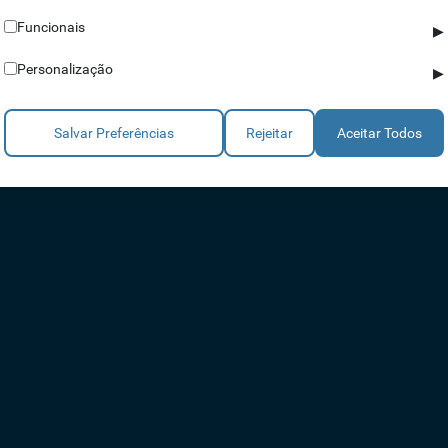
a sempre em dia! Para uma experiência mais facilitada, este equipame
Funcionais
▶
Personalização
▶
 acessos IdAccess
, conseguirá definir quem, quando e onde pessoas
segurança das suas instalações.
Salvar Preferências
Rejeitar
Aceitar Todos