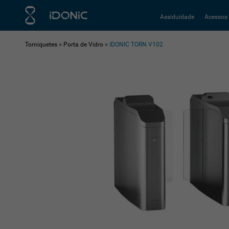
Assiduidade
Acessos
Torniquetes
»
Porta de Vidro
»
IDONIC TORN V102