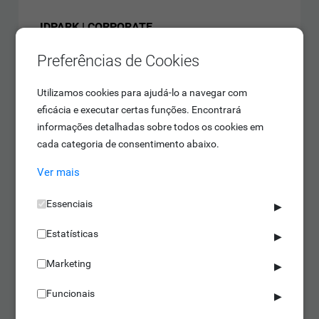
IDPARK | CORPORATE
350 pessoas (Ilimitado)
Preferências de Cookies
4 postos de trabalho (Ilimitado)
2 empresas (Ilimitado)
Saber mais
Utilizamos cookies para ajudá-lo a navegar com
Equipamentos ilimitados
eficácia e executar certas funções. Encontrará
informações detalhadas sobre todos os cookies em
cada categoria de consentimento abaixo.
Ver mais
Essenciais
▶
Estatísticas
▶
Marketing
▶
Funcionais
▶