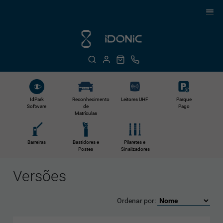
Reconhecimento
Leitores UHF
IdPark
Parque
de
Software
Pago
Matrículas
Barreiras
Bastidores e
Pilaretes e
Postes
Sinalizadores
Versões
Ordenar por: