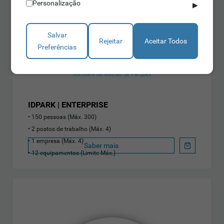
Personalização
▶
Salvar
Rejeitar
Aceitar Todos
Preferências
Software de Gestão de Parques
IDPARK | ENTERPRISE
150 pessoas (Máx. 300)
2 postos de trabalho (Máx. 4)
1 empresa (Máx. 4)
Saber mais
12 equipamentos (Limite Máx.)