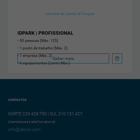
Software de Gestão de Parques
IDPARK | PROFISSIONAL
50 pessoas (Máx. 125)
1 posto de trabalho (Máx. 2)
1 empresa (Máx. 2)
Saber mais
6 equipamentos (Limite Máx.)
CONTACTOS
NORTE 229 428 790 | SUL 210 131 427
(chamada para a rede fixa nacional)
info@idonic.com