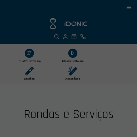
IdPatrol Software
IdTask Software
Bastões
Acessórios
Rondas e Serviços