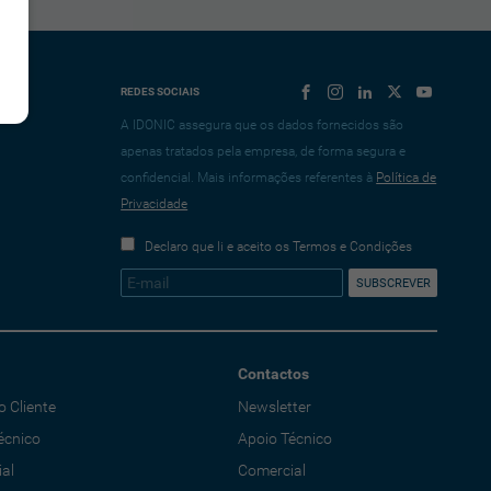
REDES SOCIAIS
A IDONIC assegura que os dados fornecidos são
apenas tratados pela empresa, de forma segura e
confidencial. Mais informações referentes à
Política de
Privacidade
Declaro que li e aceito os Termos e Condições
Contactos
o Cliente
Newsletter
écnico
Apoio Técnico
al
Comercial