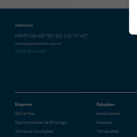
CONTACTOS
NORTE 229 428 790 | SUL 210 131 427
(chamada para a rede fixa nacional)
info@idonic.com
Empresa
Soluções
Sobre Nós
Assiduidade
Oportunidades de Emprego
Acessos
Termos e Condições
Torniquetes