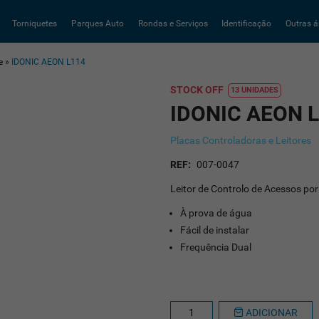
Torniquetes
Parques Auto
Rondas e Serviços
Identificação
Outras á
e
»
IDONIC AEON L114
STOCK OFF
13 UNIDADES
IDONIC AEON 
Placas Controladoras e Leitores
REF:
007-0047
Leitor de Controlo de Acessos po
À prova de água
Fácil de instalar
Frequência Dual
ADICIONAR