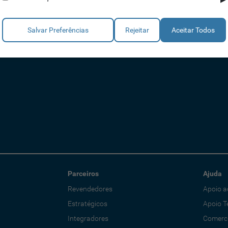
Salvar Preferências
Rejeitar
Aceitar Todos
Parceiros
Ajuda
Revendedores
Apoio a
Estratégicos
Apoio T
Integradores
Comerci