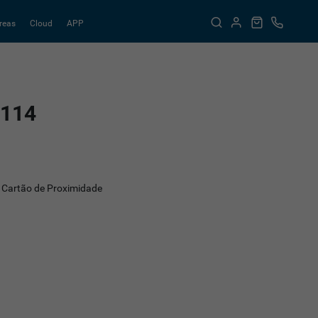
reas
Cloud
APP
L114
r Cartão de Proximidade