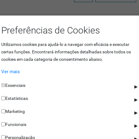
Preferências de Cookies
ilares
Utilizamos cookies para ajudá-lo a navegar com eficácia e executar
certas funções. Encontrará informações detalhadas sobre todos os
cookies em cada categoria de consentimento abaixo.
e suporta frequência Dual (RFID 125KHz e Mifare) e que apresenta uma r
Ver mais
Essenciais
▶
as de madeira ou aros de portas metálicas, no interior das suas instal
Estatísticas
▶
Marketing
▶
ua e consegue suportar temperaturas entre os -10ºC e os +70ºC, torna
Funcionais
▶
Personalização
▶