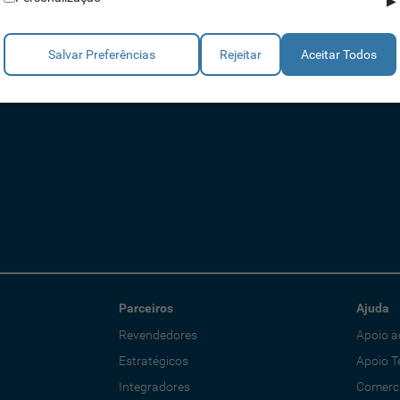
▶
Salvar Preferências
Rejeitar
Aceitar Todos
Parceiros
Ajuda
Revendedores
Apoio a
Estratégicos
Apoio T
Integradores
Comerci