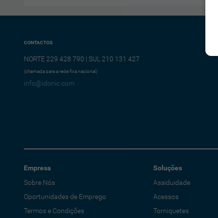
CONTACTOS
NORTE 229 428 790 | SUL 210 131 427
(chamada para a rede fixa nacional)
info@idonic.com
Empresa
Soluções
Sobre Nós
Assiduidade
Oportunidades de Emprego
Acessos
Termos e Condições
Torniquetes