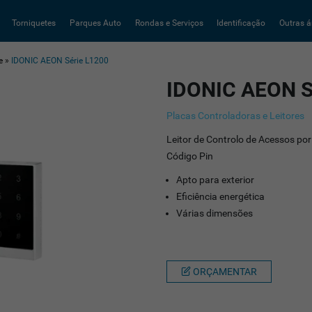
Torniquetes
Parques Auto
Rondas e Serviços
Identificação
Outras á
e
»
IDONIC AEON Série L1200
IDONIC AEON S
Placas Controladoras e Leitores
Leitor de Controlo de Acessos po
Código Pin
Apto para exterior
Eficiência energética
Várias dimensões
ORÇAMENTAR