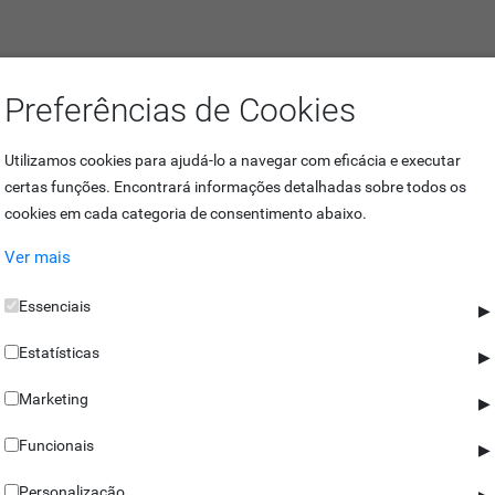
Preferências de Cookies
ilares
Utilizamos cookies para ajudá-lo a navegar com eficácia e executar
certas funções. Encontrará informações detalhadas sobre todos os
cookies em cada categoria de consentimento abaixo.
rolo de acessos que procedem à leitura de cartões de proximidade (RFID
Ver mais
mbém estão disponíveis em vários tamanhos, adaptando-se à decoração e
Essenciais
▶
es de cartões apresentam proteção contra todo o tipo de condições met
Estatísticas
▶
Marketing
▶
Funcionais
artões a uma distância entre 3 a 5cm e 0.3 segundos, e estão equipad
▶
estabilidade e eficiência energética únicas!
Personalização