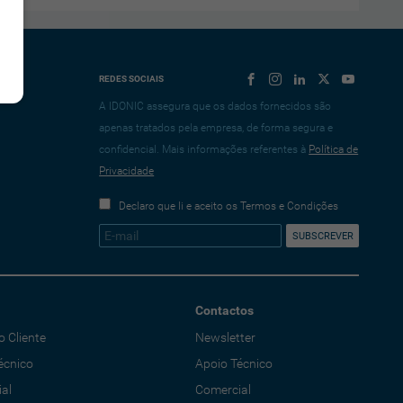
REDES SOCIAIS
A IDONIC assegura que os dados fornecidos são
apenas tratados pela empresa, de forma segura e
confidencial. Mais informações referentes à
Política de
Privacidade
Declaro que li e aceito os Termos e Condições
Contactos
o Cliente
Newsletter
écnico
Apoio Técnico
al
Comercial