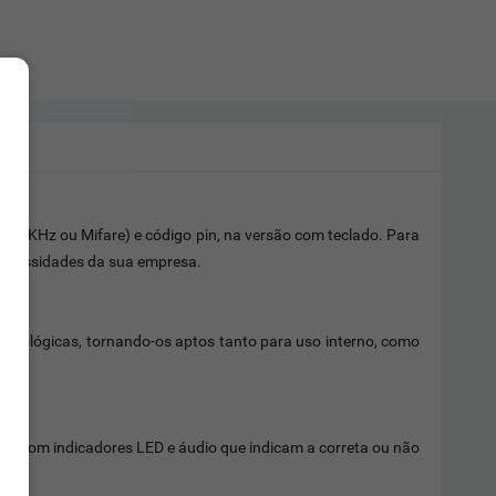
 125KHz ou Mifare) e código pin, na versão com teclado. Para
 necessidades da sua empresa.
eorológicas, tornando-os aptos tanto para uso interno, como
os com indicadores LED e áudio que indicam a correta ou não