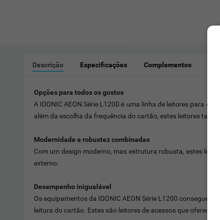
Descrição
Especificações
Complementos
Sim
Opções para todos os gostos
A IDONIC AEON Série L1200 é uma linha de leitores para cont
além da escolha da frequência do cartão, estes leitores ta
Modernidade e robustez combinadas
Com um design moderno, mas estrutura robusta, estes leitor
externo.
Desempenho inigualável
Os equipamentos da IDONIC AEON Série L1200 conseguem ler c
leitura do cartão. Estes são leitores de acessos que oferecem 