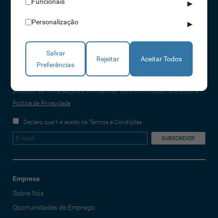
Funcionais
▶
(chamada para a rede fixa nacional)
info@idonic.com
Personalização
▶
Salvar
Rejeitar
Aceitar Todos
Preferências
REDES SOCIAIS
A IDONIC assegura que os dados fornecidos são apenas tratados pela
empresa, de forma segura e confidencial. Mais informações referentes à
Política de Privacidade
Declaro que li e aceito os Termos e Condições
Empresa
Sobre Nós
Oportunidades de Emprego