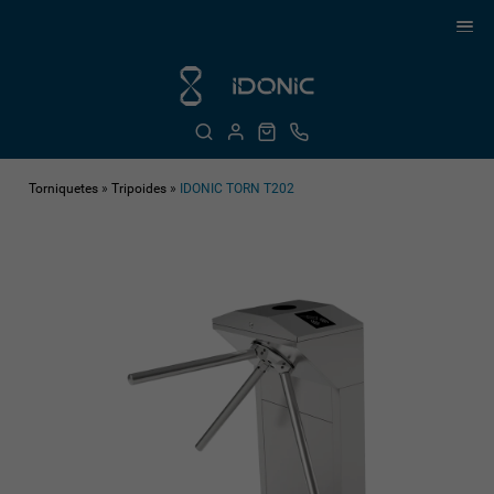
Torniquetes
»
Tripoides
»
IDONIC TORN T202