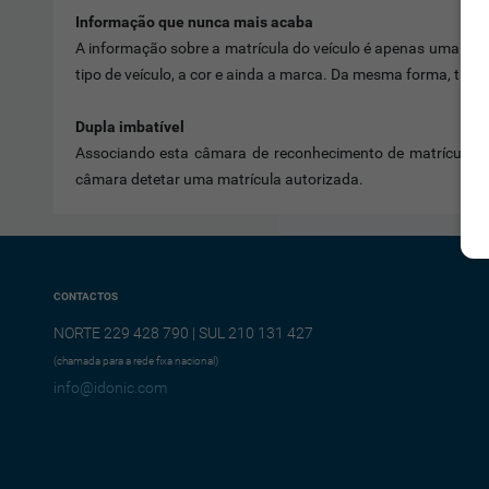
Informação que nunca mais acaba
A informação sobre a matrícula do veículo é apenas uma amo
tipo de veículo, a cor e ainda a marca. Da mesma forma, tam
Dupla imbatível
Associando esta câmara de reconhecimento de matrículas
câmara detetar uma matrícula autorizada.
CONTACTOS
NORTE 229 428 790 | SUL 210 131 427
(chamada para a rede fixa nacional)
info@idonic.com