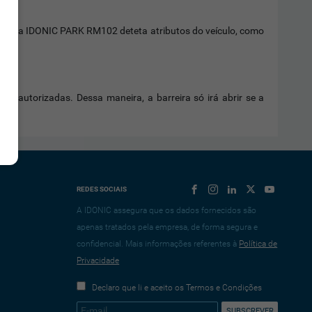
cula, a IDONIC PARK RM102 deteta atributos do veículo, como
 não autorizadas. Dessa maneira, a barreira só irá abrir se a
REDES SOCIAIS
A IDONIC assegura que os dados fornecidos são
apenas tratados pela empresa, de forma segura e
confidencial. Mais informações referentes à
Política de
Privacidade
Declaro que li e aceito os Termos e Condições