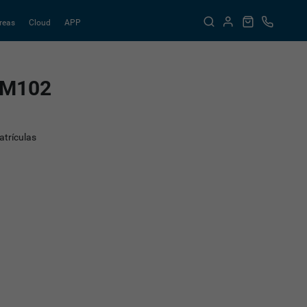
reas
Cloud
APP
RM102
trículas