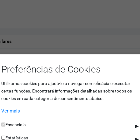
ilares
Preferências de Cookies
DONIC PARK RM102 é uma câmara de reconhecimento de matrículas que 
ente varifocal com 4MP de resolução, este equipamento consegue ajudá-
Utilizamos cookies para ajudá-lo a navegar com eficácia e executar
certas funções. Encontrará informações detalhadas sobre todos os
cookies em cada categoria de consentimento abaixo.
 como:
Ver mais
rusão, entrada e saída de áreas;
 animais etc;
Essenciais
▶
uns como complexas;
mes para lugares livres.
Estatísticas
▶