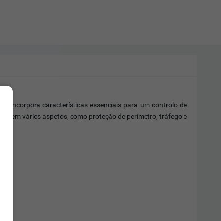
incorpora características essenciais para um controlo de
lo em vários aspetos, como proteção de perímetro, tráfego e