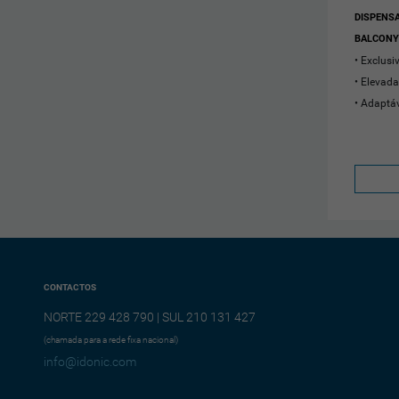
DISPENS
BALCONY 
Exclusiv
Elevad
Adaptáv
CONTACTOS
NORTE 229 428 790 | SUL 210 131 427
(chamada para a rede fixa nacional)
info@idonic.com