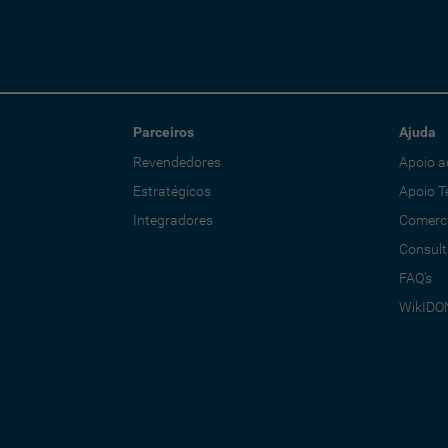
Parceiros
Ajuda
Revendedores
Apoio a
Estratégicos
Apoio T
Integradores
Comerci
Consult
FAQ's
WikIDO