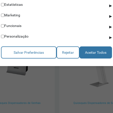
Estatísticas
▶
Saber mais
Saber mais
Marketing
▶
Funcionais
▶
Personalização
▶
Salvar Preferências
Rejeitar
Aceitar Todos
sques Dispensadores de Senhas
Quiosques Dispensadores de 