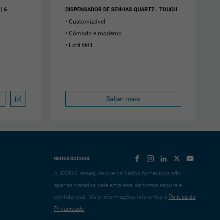
| 6
DISPENSADOR DE SENHAS QUARTZ | TOUCH
Customizável
Cómodo e moderno
Ecrã tátil
Saber mais
REDES SOCIAIS
A IDONIC assegura que os dados fornecidos são
apenas tratados pela empresa, de forma segura e
confidencial. Mais informações referentes à
Política de
Privacidade