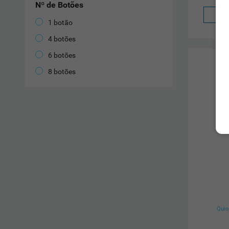
Nº de Botões
1 botão
4 botões
6 botões
8 botões
Quio