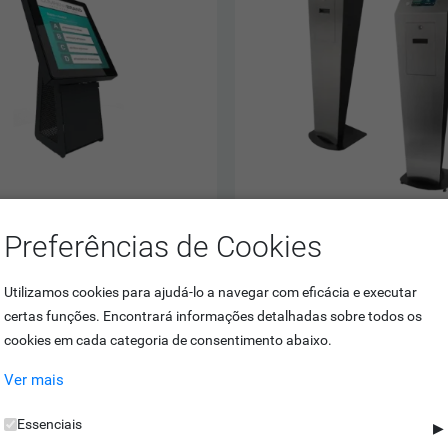
Preferências de Cookies
sques Dispensadores de Senhas
Quiosques Dispensadores de 
Utilizamos cookies para ajudá-lo a navegar com eficácia e executar
DOR DE SENHAS JADE | TOUCH 10"
DISPENSADOR DE SENHAS QTICKE
certas funções. Encontrará informações detalhadas sobre todos os
 interior
Atendimento simplificado
cookies em cada categoria de consentimento abaixo.
 com outros equipamentos
Indicado para uso em interior
l mobilidade
Versões de 4 e 8 botões
Ver mais
Essenciais
▶