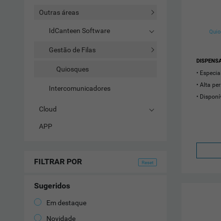
Outras áreas
IdCanteen Software
Quio
Gestão de Filas
DISPENSA
Quiosques
Especia
Alta pe
Intercomunicadores
Disponí
Cloud
APP
FILTRAR POR
Sugeridos
Em destaque
Novidade