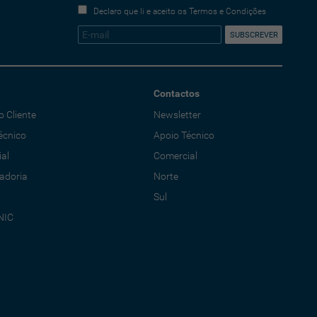
Declaro que li e aceito os Termos e Condições
Contactos
o Cliente
Newsletter
écnico
Apoio Técnico
al
Comercial
adoria
Norte
Sul
NIC