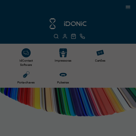
IdContact
Impressoras
Cartões
Software
Porta-chaves
Pulseiras