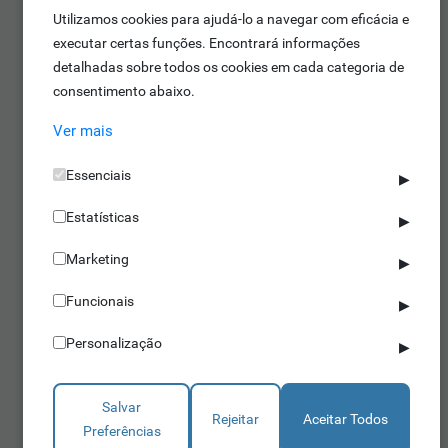
Utilizamos cookies para ajudá-lo a navegar com eficácia e
executar certas funções. Encontrará informações
detalhadas sobre todos os cookies em cada categoria de
consentimento abaixo.
Ver mais
Pulseiras
Essenciais
▶
Estatísticas
Pulseiras com ou sem tecnologia RFID
▶
para identificação em diversos contextos.
Marketing
▶
Funcionais
▶
Personalização
▶
Salvar
Rejeitar
Aceitar Todos
Preferências