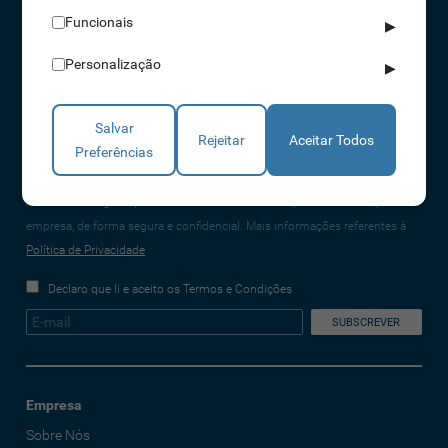
Funcionais
▶
NORTE 229 428 790 | SUL 210 131 427
(chamada para a rede fixa nacional)
Personalização
▶
info@idonic.com
Salvar
Rejeitar
Aceitar Todos
Preferências
REDES SOCIAIS
A IDONIC assegura que os dados fornecidos são apenas tratados pela
empresa, de forma segura e confidencial. Mais informações referentes à
Política de Privacidade
Declaro que li e aceito os Termos e Condições
Empresa
Sobre Nós