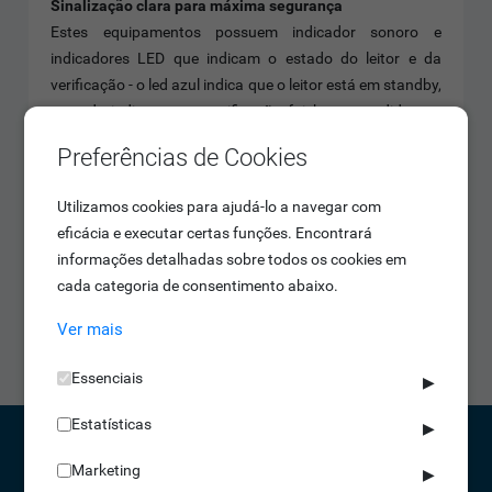
Sinalização clara para máxima segurança
Estes equipamentos possuem indicador sonoro e
indicadores LED que indicam o estado do leitor e da
verificação - o led azul indica que o leitor está em standby,
o verde indica que a verificação foi bem sucedida e o
vermelho indica que a verificação falhou.
Preferências de Cookies
Prontos para proteger em qualquer condição
Utilizamos cookies para ajudá-lo a navegar com
Robustos e fiáveis, os leitores IDONIC AEON Série L1300
eficácia e executar certas funções. Encontrará
contam com uma classificação IP65, ou seja, são à prova
informações detalhadas sobre todos os cookies em
de poeiras e resistentes a projeções de água. Assim,
cada categoria de consentimento abaixo.
tornam-se uma boa opção para instalação no exterior de
edifícios. Além disso, incluem deteção de adulteração e
Ver mais
alarme, alertando para situações de intrusão.
Essenciais
▶
Estatísticas
▶
Marketing
▶
CONTACTOS