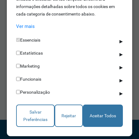
informações detalhadas sobre todos os cookies em
cada categoria de consentimento abaixo.
Ver mais
Essenciais
▶
Estatísticas
▶
Torniquetes Ópticos
Marketing
▶
IDONIC TORN O101
Funcionais
▶
Pictogramas luminosos incluídos
Alarme sonoro em caso de intrusão
Personalização
▶
Controlo sem contacto
Saber mais
Salvar
Rejeitar
Aceitar Todos
Preferências