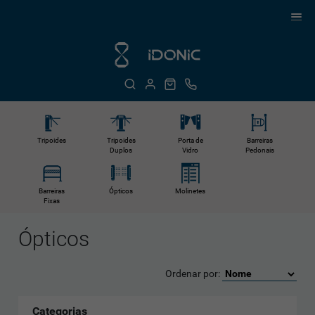
Tripoides
Tripoides
Porta de
Barreiras
Duplos
Vidro
Pedonais
Barreiras
Ópticos
Molinetes
Fixas
Ópticos
Ordenar por:
Categorias