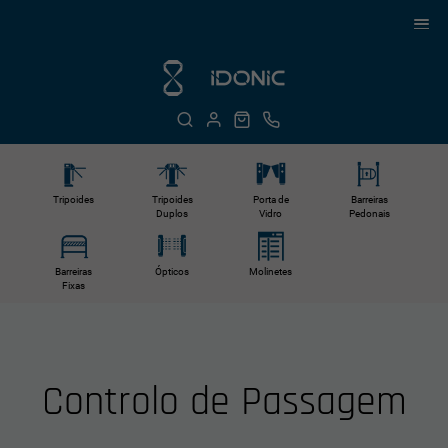
Tripoides
Tripoides
Porta de
Barreiras
Duplos
Vidro
Pedonais
Barreiras
Ópticos
Molinetes
Fixas
Controlo de Passagem