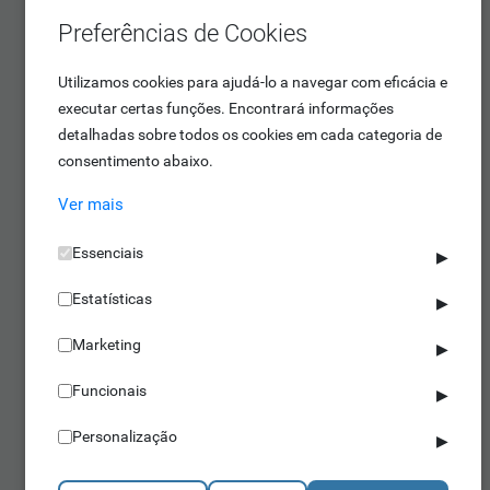
Preferências de Cookies
Utilizamos cookies para ajudá-lo a navegar com eficácia e
executar certas funções. Encontrará informações
Barreiras Pedonais
detalhadas sobre todos os cookies em cada categoria de
IDONIC TORN B108
consentimento abaixo.
Ver mais
Essenciais
▶
Estatísticas
▶
Marketing
▶
Funcionais
▶
Molinetes
Personalização
▶